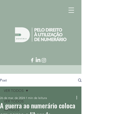
Post
VER TODOS
26 de mar. de 2024
1 min de leitura
VER TODOS
A guerra ao numerário coloca
ARTIGOS