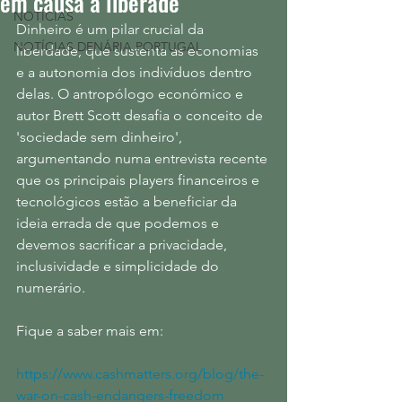
em causa a liberade
NOTÍCIAS
Dinheiro é um pilar crucial da 
NOTÍCIAS DENÁRIA PORTUGAL
liberdade, que sustenta as economias 
e a autonomia dos indivíduos dentro 
delas. O antropólogo económico e 
autor Brett Scott desafia o conceito de 
'sociedade sem dinheiro', 
argumentando numa entrevista recente 
que os principais players financeiros e 
tecnológicos estão a beneficiar da 
ideia errada de que podemos e 
devemos sacrificar a privacidade, 
inclusividade e simplicidade do 
numerário.
Fique a saber mais em:
https://www.cashmatters.org/blog/the-
war-on-cash-endangers-freedom