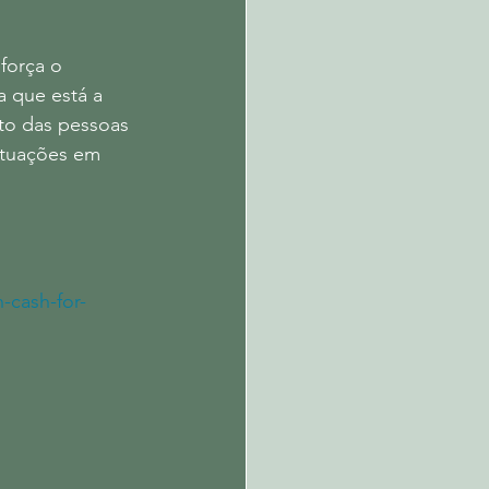
orça o  
 que está a 
ito das pessoas 
situações em 
-cash-for-