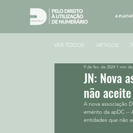
A PLATA
VER TODOS
ARTIGOS
9 de fev. de 2024
1 min de 
JN: Nova a
não aceit
A nova associação D
emérito da apDC -- 
entidades que não 