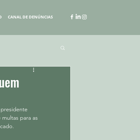
O
CANAL DE DENÚNCIAS
quem
 presidente 
multas para as 
cado.