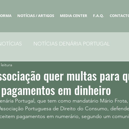
FORMA
NOTÍCIAS / ARTIGOS
MEDIA CENTER
F.A.Q.
CONTACT
NOTÍCIAS
NOTÍCIAS DENÁRIA PORTUGAL
leitura
ssociação quer multas para 
e pagamentos em dinheiro
enária Portugal, que tem como mandatário Mário Frota,
Associação Portuguesa de Direito do Consumo, defende 
aceitem pagamentos em numerário, segundo um comuni