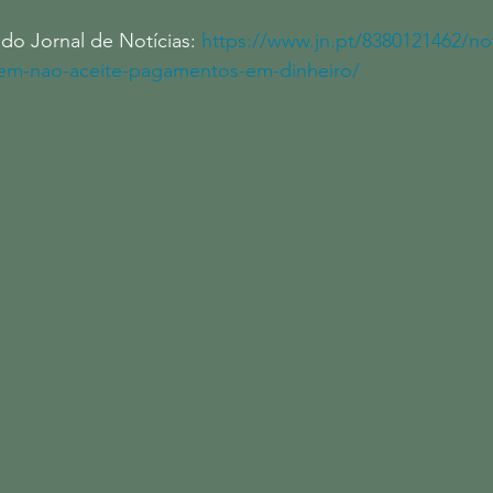
 do Jornal de Notícias: 
https://www.jn.pt/8380121462/no
uem-nao-aceite-pagamentos-em-dinheiro/