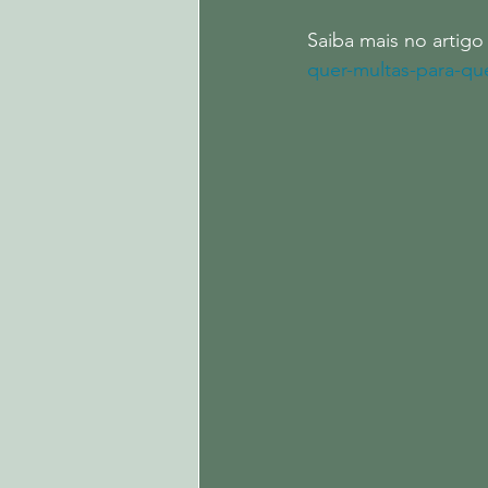
Saiba mais no artigo
quer-multas-para-q