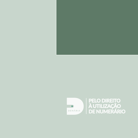
Maioria dos portugueses usa
regularmente dinheiro vivo e quer
que lei garanta a sua aceitação