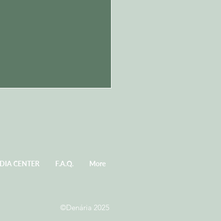
DIA CENTER
F.A.Q.
More
mos apavorados com a
utização do dinheiro digital”
©Denária 2025