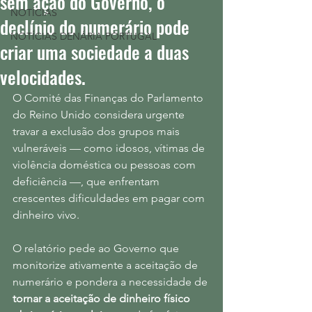
sem ação do Governo, o
NOTÍCIAS
declínio do numerário pode
NOTÍCIAS DENÁRIA PORTUGAL
criar uma sociedade a duas
velocidades.
O Comité das Finanças do Parlamento 
do Reino Unido considera urgente 
travar a exclusão dos grupos mais 
vulneráveis — como idosos, vítimas de 
violência doméstica ou pessoas com 
deficiência —, que enfrentam 
crescentes dificuldades em pagar com 
dinheiro vivo.
O relatório pede ao Governo que 
monitorize ativamente a aceitação de 
numerário e pondera a necessidade de 
tornar a aceitação de dinheiro físico 