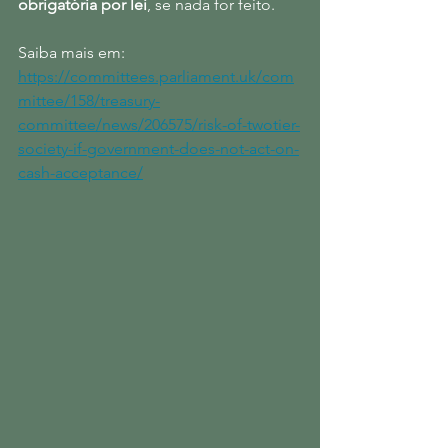
obrigatória por lei
, se nada for feito.
Saiba mais em: 
https://committees.parliament.uk/com
mittee/158/treasury-
committee/news/206575/risk-of-twotier-
society-if-government-does-not-act-on-
cash-acceptance/