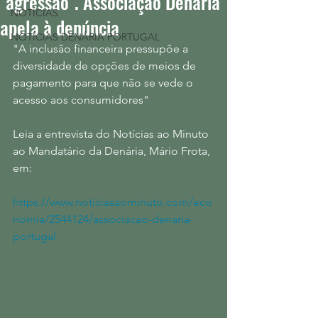
"agressão". Associação Denária
NOTÍCIAS
apela à denúncia
NOTÍCIAS DENÁRIA PORTUGAL
"A inclusão financeira pressupõe a 
diversidade de opções de meios de 
pagamento para que não se vede o 
acesso aos consumidores"
Leia a entrevista do Notícias ao Minuto 
ao Mandatário da Denária, Mário Frota, 
em:
https://www.noticiasaominuto.com/eco
nomia/2544124/associacao-denaria-
portugal