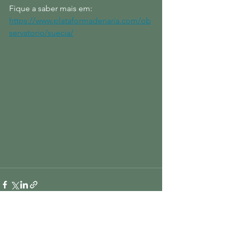
Fique a saber mais em: 
https://www.plataformadenaria.com/ob
servatorio/suecia/
Ver tudo
Posts recentes