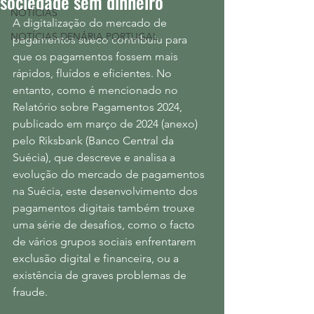
sociedade sem dinheiro
NOTÍCIAS
A digitalização do mercado de 
NOTÍCIAS DENÁRIA PORTUGAL
pagamentos sueco contribuiu para 
que os pagamentos fossem mais 
rápidos, fluídos e eficientes. No 
entanto, como é mencionado no 
Relatório sobre Pagamentos 2024, 
publicado em março de 2024 (anexo) 
pelo Riksbank (Banco Central da 
Suécia), que descreve e analisa a 
evolução do mercado de pagamentos 
na Suécia, este desenvolvimento dos 
pagamentos digitais também trouxe 
uma série de desafios, como o facto 
de vários grupos sociais enfrentarem 
exclusão digital e financeira, ou a 
existência de graves problemas de 
fraude.