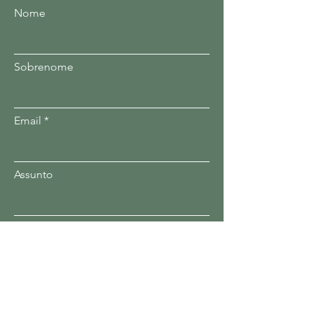
Nome
Sobrenome
Email
Assunto
Insira sua mensagem aqui