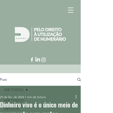
Post
VER TODOS
29 de fev. de 2024
1 min de leitura
VER TODOS
Dinheiro vivo é o único meio de
ARTIGOS