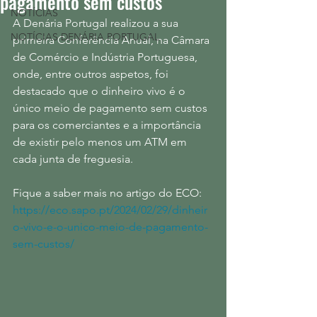
pagamento sem custos
NOTÍCIAS
A Denária Portugal realizou a sua 
NOTÍCIAS DENÁRIA PORTUGAL
primeira Conferência Anual, na Câmara 
de Comércio e Indústria Portuguesa, 
onde, entre outros aspetos, foi 
destacado que o dinheiro vivo é o 
único meio de pagamento sem custos 
para os comerciantes e a importância 
de existir pelo menos um ATM em 
cada junta de freguesia.
Fique a saber mais no artigo do ECO: 
https://eco.sapo.pt/2024/02/29/dinheir
o-vivo-e-o-unico-meio-de-pagamento-
sem-custos/