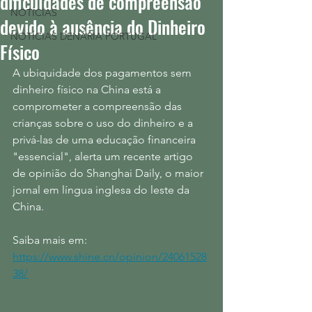
dificuldades de compreensão
NOTÍCIAS
devido à ausência do Dinheiro
NOTÍCIAS DENÁRIA PORTUGAL
Físico
A ubiquidade dos pagamentos sem 
dinheiro físico na China está a 
comprometer a compreensão das 
crianças sobre o uso do dinheiro e a 
privá-las de uma educação financeira 
"essencial", alerta um recente artigo 
de opinião do Shanghai Daily, o maior 
jornal em língua inglesa do leste da 
China.
Saiba mais em: 
https://www.shine.cn/opinion/24061528
38/