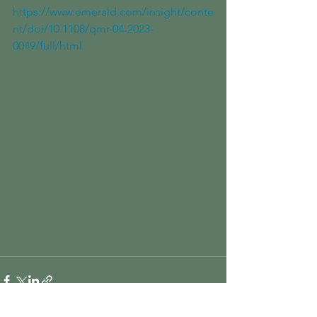
https://www.emerald.com/insight/conte
nt/doi/10.1108/qmr-04-2023-
0049/full/html