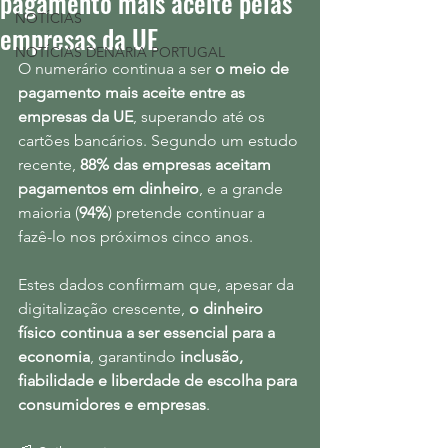
pagamento mais aceite pelas
NOTÍCIAS
empresas da UE
NOTÍCIAS DENÁRIA PORTUGAL
O numerário continua a ser 
o meio de 
pagamento mais aceite entre as 
empresas da UE
, superando até os 
cartões bancários. Segundo um estudo 
recente, 
88% das empresas aceitam 
pagamentos em dinheiro
, e a grande 
maioria (
94%
) pretende continuar a 
fazê-lo nos próximos cinco anos.
Estes dados confirmam que, apesar da 
digitalização crescente, 
o dinheiro 
físico continua a ser essencial para a 
economia
, garantindo 
inclusão, 
fiabilidade e liberdade de escolha para 
consumidores e empresas
.